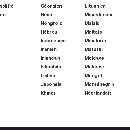
mplifié
Géorgien
Lituanien
ien
Hindi
Macédonien
Hongrois
Malais
Hébreu
Maltais
Indonésien
Mandarin
Iranien
Marathi
Irlandais
Moldave
Islandais
Moldave
Italien
Mongol
Japonais
Monténégrin
Khmer
Néerlandais