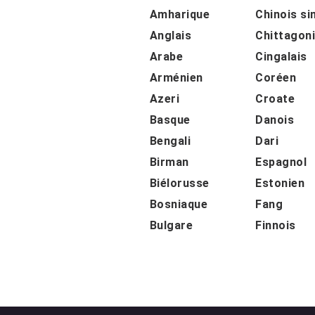
Amharique
Chinois si
Anglais
Chittagon
Arabe
Cingalais
Arménien
Coréen
Azeri
Croate
Basque
Danois
Bengali
Dari
Birman
Espagnol
Biélorusse
Estonien
Bosniaque
Fang
Bulgare
Finnois